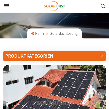
Deutsch
English
Heim
Solardachlösung
Français
Deutsch
PRODUKTKATEGORIEN
中文
Русский
Español
Português
日本語