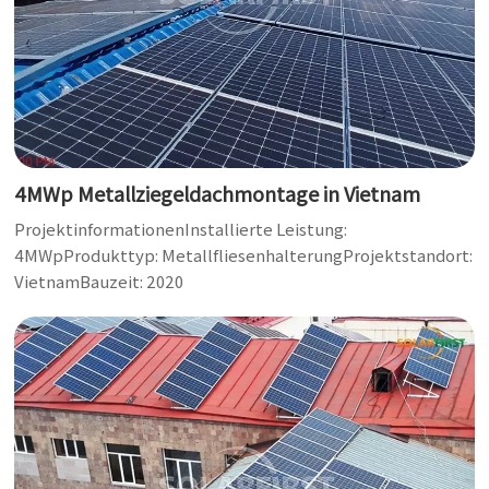
4MWp Metallziegeldachmontage in Vietnam
ProjektinformationenInstallierte Leistung:
4MWpProdukttyp: MetallfliesenhalterungProjektstandort:
VietnamBauzeit: 2020