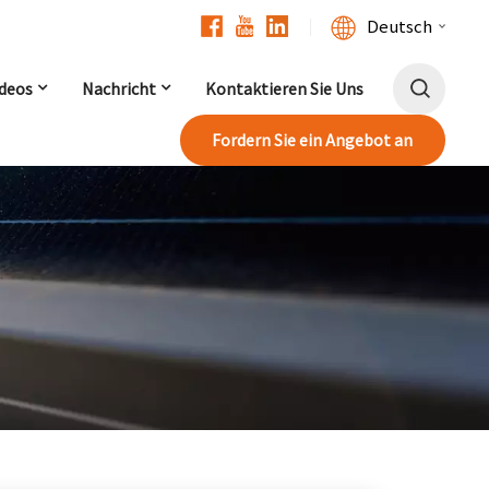
Deutsch
ideos
Nachricht
Kontaktieren Sie Uns
English
Fordern Sie ein Angebot an
Français
Deutsch
中文
Русский
Español
Português
日本語