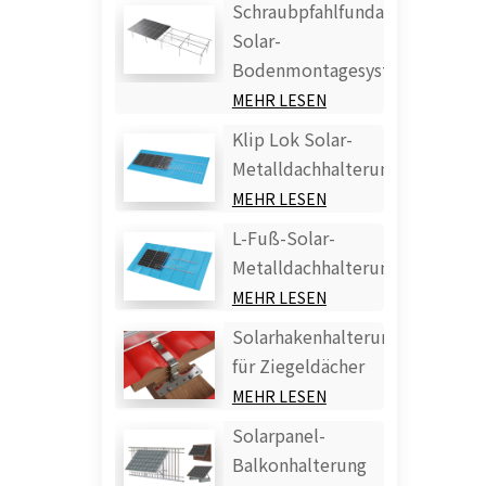
Schraubpfahlfundament
Solar-
Bodenmontagesystem
MEHR LESEN
Klip Lok Solar-
Metalldachhalterung
MEHR LESEN
L-Fuß-Solar-
Metalldachhalterung
MEHR LESEN
Solarhakenhalterung
für Ziegeldächer
MEHR LESEN
Solarpanel-
Balkonhalterung