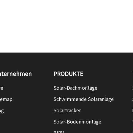
nternehmen
PRODUKTE
re
Solar-Dachmontage
temap
Schwimmende Solaranlage
og
Solartracker
Solar-Bodenmontage
BIPV