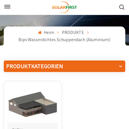
Deutsch
English
Heim
PRODUKTE
Bipv Wasserdichtes Schuppendach (Aluminium)
Français
Deutsch
PRODUKTKATEGORIEN
中文
Русский
Español
Português
日本語