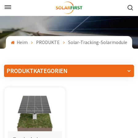
Deutsch
English
Heim
PRODUKTE
Solar-Tracking-Solarmodule
Français
Deutsch
PRODUKTKATEGORIEN
中文
Русский
Español
Português
日本語